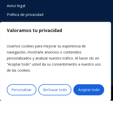
Aviso legal
Política de privacidad
Política de cookies
Valoramos tu privacidad
SÍGUENOS EN RRSS
Usamos cookies para mejorar su experiencia de
Instagram
YouTube
LinkedIn
Twitter
Facebook
navegación, mostrarle anuncios o contenidos
personalizados y analizar nuestro tráfico. Al hacer clic en
“Aceptar todo” usted da su consentimiento a nuestro uso
de las cookies.
Personalizar
Rechazar todo
Aceptar todo
© 2026 Acción por la Música.
x-
facebook
youtube
instagram
twitter