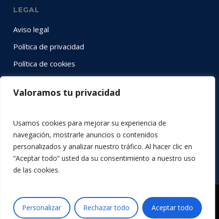
LEGAL
Aviso legal
Política de privacidad
Política de cookies
Valoramos tu privacidad
SÍGUENOS EN RRSS
Instagram
YouTube
LinkedIn
Twitter
Facebook
Usamos cookies para mejorar su experiencia de
navegación, mostrarle anuncios o contenidos
personalizados y analizar nuestro tráfico. Al hacer clic en
“Aceptar todo” usted da su consentimiento a nuestro uso
de las cookies.
© 2026 Acción por la Música.
Personalizar
Rechazar todo
Aceptar todo