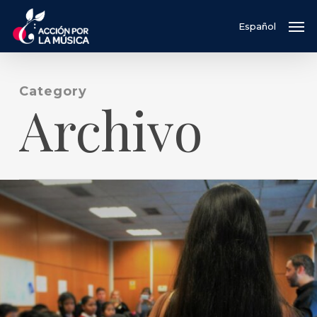
Skip
Men
Español
to
main
content
Category
Archivo