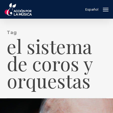
Skip
Men
Español
to
main
content
Tag
el sistema
de coros y
orquestas