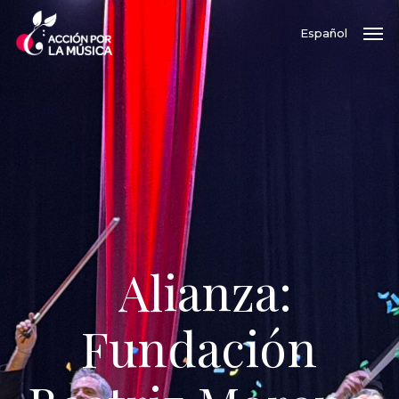
Skip
Men
Español
to
main
content
Alianza:
Fundación