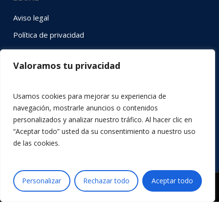
Aviso legal
Política de privacidad
Política de cookies
Valoramos tu privacidad
SÍGUENOS EN RRSS
Usamos cookies para mejorar su experiencia de
Instagram
YouTube
LinkedIn
Twitter
Facebook
navegación, mostrarle anuncios o contenidos
personalizados y analizar nuestro tráfico. Al hacer clic en
“Aceptar todo” usted da su consentimiento a nuestro uso
de las cookies.
Personalizar
Rechazar todo
Aceptar todo
© 2026 Acción por la Música.
x-
facebook
youtube
instagram