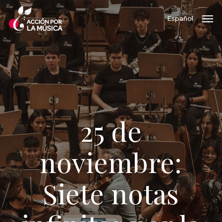
Skip
Men
Español
to
main
content
25 de
noviembre:
Siete notas