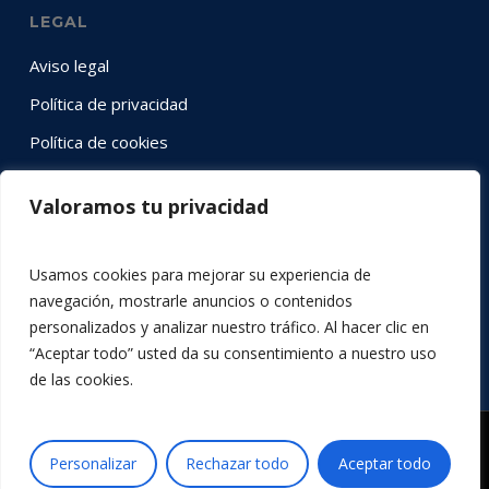
LEGAL
Aviso legal
Política de privacidad
Política de cookies
Valoramos tu privacidad
SÍGUENOS EN RRSS
Instagram
YouTube
LinkedIn
Twitter
Facebook
Usamos cookies para mejorar su experiencia de
navegación, mostrarle anuncios o contenidos
personalizados y analizar nuestro tráfico. Al hacer clic en
“Aceptar todo” usted da su consentimiento a nuestro uso
de las cookies.
© 2026 Acción por la Música.
Personalizar
Rechazar todo
Aceptar todo