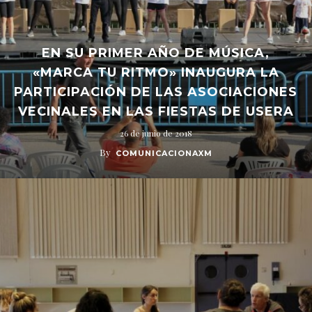
EN SU PRIMER AÑO DE MÚSICA,
«MARCA TU RITMO» INAUGURA LA
PARTICIPACIÓN DE LAS ASOCIACIONES
VECINALES EN LAS FIESTAS DE USERA
26 de junio de 2018
By
COMUNICACIONAXM