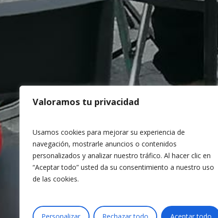
MENÚ
Home
Impacto 
Valoramos tu privacidad
Equipo
Buenas p
Usamos cookies para mejorar su experiencia de
Colabora
navegación, mostrarle anuncios o contenidos
Blog
personalizados y analizar nuestro tráfico. Al hacer clic en
“Aceptar todo” usted da su consentimiento a nuestro uso
Contacta
de las cookies.
Personalizar
Rechazar todo
Aceptar todo