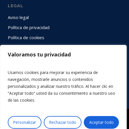
LEGAL
Aviso legal
Política de privacidad
Política de cookies
Valoramos tu privacidad
SÍGUENOS EN RRSS
Instagram
YouTube
LinkedIn
Twitter
Facebook
Usamos cookies para mejorar su experiencia de
navegación, mostrarle anuncios o contenidos
personalizados y analizar nuestro tráfico. Al hacer clic en
“Aceptar todo” usted da su consentimiento a nuestro uso
de las cookies.
© 2026 Acción por la Música.
Personalizar
Rechazar todo
Aceptar todo