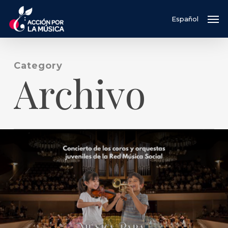
Skip
Men
Español
to
main
content
Category
Archivo