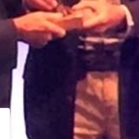
ACTUALIDAD
Tardes de voluntariado: una
social
experiencia compartida desde 
música
¡Ayuda con tu donación al pueb
rácticas
venezolano!