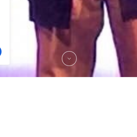
Festival Sonidos del Verano: un
lleno de música, emoción y co
 recogió el Premio Ciencia y Cultura de la Asociación de
te gestión de los últimos años, así como por su
compromiso co
al público más joven
”.
de su reinauguración y celebra su bicentenario en 2018, subra
a sociedad, siendo
pionero en la promoción de un
Programa So