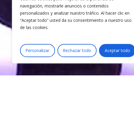
Colabora
navegación, mostrarle anuncios o contenidos
Blog
personalizados y analizar nuestro tráfico. Al hacer clic en
“Aceptar todo” usted da su consentimiento a nuestro uso
Contacta
de las cookies.
Personalizar
Rechazar todo
Aceptar todo
© 2026 Acción por la Música.
El pasado 25 de mayo, el
Teatro Real
(ACPE) en reconocimiento a “su excelen
social, especialmente los dedicados 
El Teatro Real, que cumple 20 años des
abierto e involucrado en el devenir de l