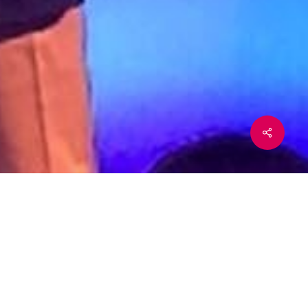
 cierre
Instagram
YouTube
LinkedIn
Twitter
Facebook
munidad
x-
facebook
youtube
instagram
twitter
 Corresponsales de Prensa Extranjera
n diferentes programas de carácter
ya su apuesta por construir un proyecto
cial
de estas características
.