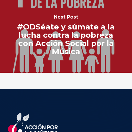
Next Post
#ODSéate y súmate a la
lucha contra la pobreza
con Acción Social por la
Música