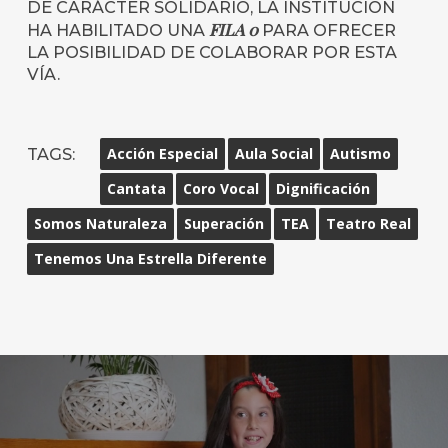
DE CARÁCTER SOLIDARIO, LA INSTITUCIÓN
FILA 0
HA HABILITADO UNA
PARA OFRECER
LA POSIBILIDAD DE COLABORAR POR ESTA
VÍA.
TAGS:
Acción Especial
Aula Social
Autismo
Cantata
Coro Vocal
Dignificación
Somos Naturaleza
Superación
TEA
Teatro Real
Tenemos Una Estrella Diferente