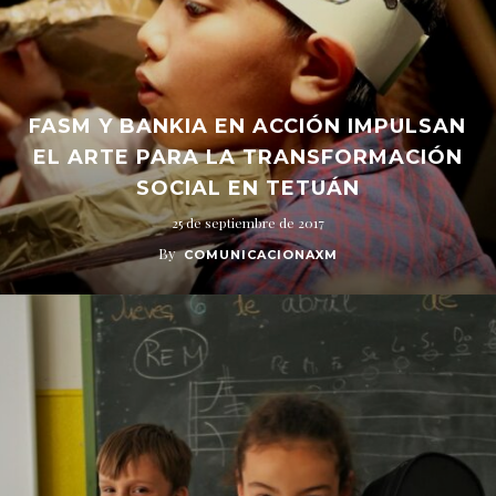
FASM Y BANKIA EN ACCIÓN IMPULSAN
EL ARTE PARA LA TRANSFORMACIÓN
SOCIAL EN TETUÁN
25 de septiembre de 2017
By
COMUNICACIONAXM