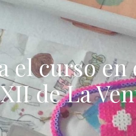
 el curso en e
 XII de La Vent