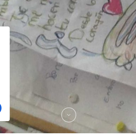
ACTUALIDAD
Tardes de voluntariado: una
social
experiencia compartida desde 
música
¡Ayuda con tu donación al pueb
rácticas
venezolano!
Festival Sonidos del Verano: un
lleno de música, emoción y co