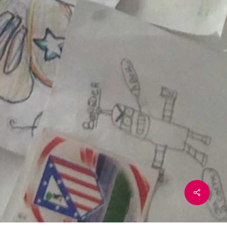
LEGAL
Aviso legal
Política de privacidad
la
Política de cookies
lo
SÍGUENOS EN RRSS
 cierre
Instagram
YouTube
LinkedIn
Twitter
Facebook
munidad
x-
facebook
youtube
instagram
twitter