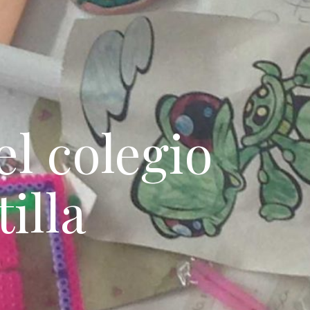
l colegio
illa