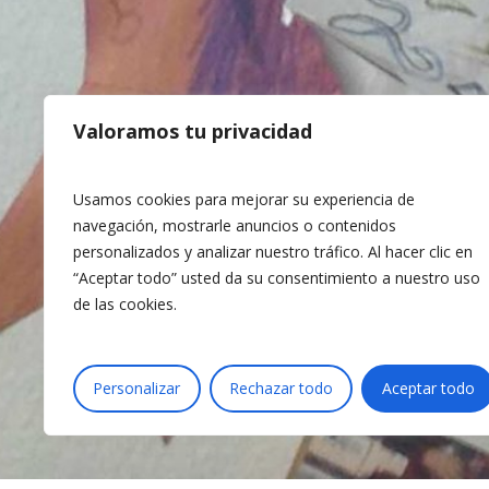
MENÚ
Home
Impacto 
Valoramos tu privacidad
Equipo
Buenas p
Usamos cookies para mejorar su experiencia de
Colabora
navegación, mostrarle anuncios o contenidos
Blog
personalizados y analizar nuestro tráfico. Al hacer clic en
“Aceptar todo” usted da su consentimiento a nuestro uso
Contacta
de las cookies.
Personalizar
Rechazar todo
Aceptar todo
© 2026 Acción por la Música.