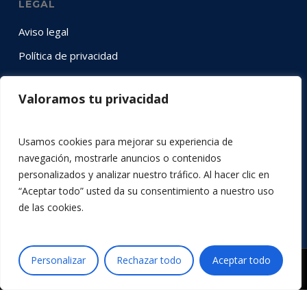
LEGAL
Aviso legal
Política de privacidad
Política de cookies
Valoramos tu privacidad
SÍGUENOS EN RRSS
Usamos cookies para mejorar su experiencia de
Instagram
YouTube
LinkedIn
Twitter
Facebook
navegación, mostrarle anuncios o contenidos
personalizados y analizar nuestro tráfico. Al hacer clic en
“Aceptar todo” usted da su consentimiento a nuestro uso
de las cookies.
Personalizar
Rechazar todo
Aceptar todo
© 2026 Acción por la Música.
x-
facebook
youtube
instagram