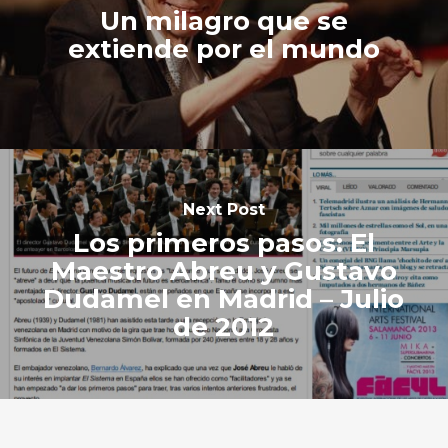
Un milagro que se
extiende por el mundo
Next Post
Los primeros pasos: El
Maestro Abreu y Gustavo
Dudamel en Madrid – Julio
de 2012