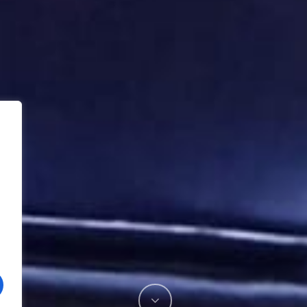
ACTUALIDAD
Tardes de voluntariado: una
social
experiencia compartida desde 
música
¡Ayuda con tu donación al pueb
rácticas
venezolano!
Festival Sonidos del Verano: un
lleno de música, emoción y co