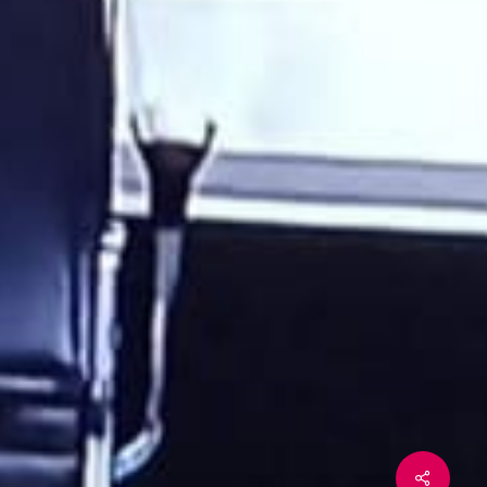
LEGAL
Aviso legal
Política de privacidad
la
Política de cookies
lo
SÍGUENOS EN RRSS
 cierre
Instagram
YouTube
LinkedIn
Twitter
Facebook
munidad