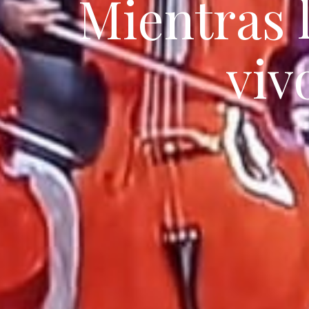
Mientras l
viv