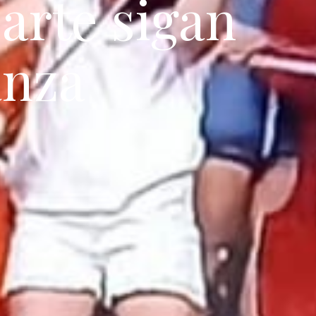
 arte sigan
anza