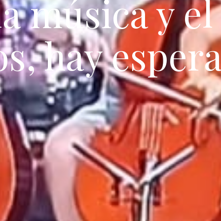
a música y el
os, hay esper